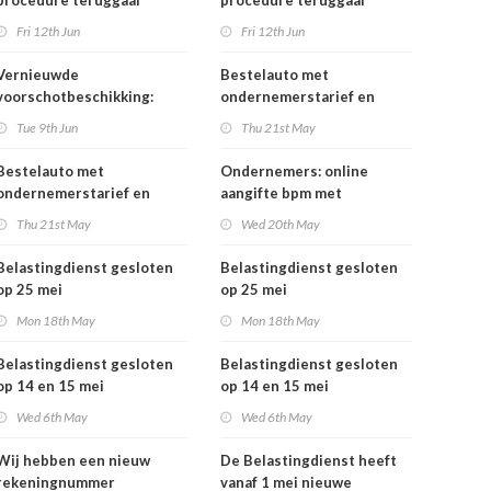
procedure teruggaaf
procedure teruggaaf
buitenlandse btw
buitenlandse btw
Fri 12th Jun
Fri 12th Jun
Vernieuwde
Bestelauto met
voorschotbeschikking:
ondernemerstarief en
meer inzicht in uw
vrachtauto's: vanaf 1 juli
Tue 9th Jun
Thu 21st May
toeslagen
tijdelijk minder
motorrijtuigenbelasting
Bestelauto met
Ondernemers: online
ondernemerstarief en
aangifte bpm met
vrachtauto's: vanaf 1 juli
eHerkenning
Thu 21st May
Wed 20th May
tijdelijk minder
motorrijtuigenbelasting
Belastingdienst gesloten
Belastingdienst gesloten
op 25 mei
op 25 mei
Mon 18th May
Mon 18th May
Belastingdienst gesloten
Belastingdienst gesloten
op 14 en 15 mei
op 14 en 15 mei
Wed 6th May
Wed 6th May
Wij hebben een nieuw
De Belastingdienst heeft
rekeningnummer
vanaf 1 mei nieuwe