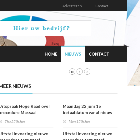
Adverteren
Contact
HOME
NIEUWS
CONTACT
MEER NIEUWS
Uitspraak Hoge Raad over
Maandag 22 juni 1e
procedure Massaal
betaaldatum vanaf nieuw
Bezwaar Plus
rekeningnummer
Thu 25th Jun
Mon 15th Jun
Uitstel invoering nieuwe
Uitstel invoering nieuwe