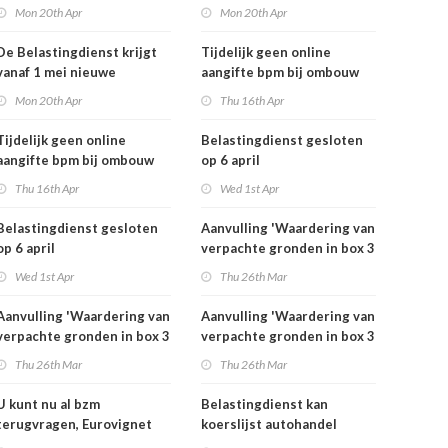
rekeningnummers
rekeningnummers
Mon 20th Apr
Mon 20th Apr
De Belastingdienst krijgt
Tijdelijk geen online
vanaf 1 mei nieuwe
aangifte bpm bij ombouw
rekeningnummers
bestelauto
Mon 20th Apr
Thu 16th Apr
Tijdelijk geen online
Belastingdienst gesloten
aangifte bpm bij ombouw
op 6 april
bestelauto
Thu 16th Apr
Wed 1st Apr
Belastingdienst gesloten
Aanvulling 'Waardering van
op 6 april
verpachte gronden in box 3
2025'
Wed 1st Apr
Thu 26th Mar
Aanvulling 'Waardering van
Aanvulling 'Waardering van
verpachte gronden in box 3
verpachte gronden in box 3
2025'
2025'
Thu 26th Mar
Thu 26th Mar
U kunt nu al bzm
Belastingdienst kan
terugvragen, Eurovignet
koerslijst autohandel
stopt vanaf 1 juli 2026
controleren