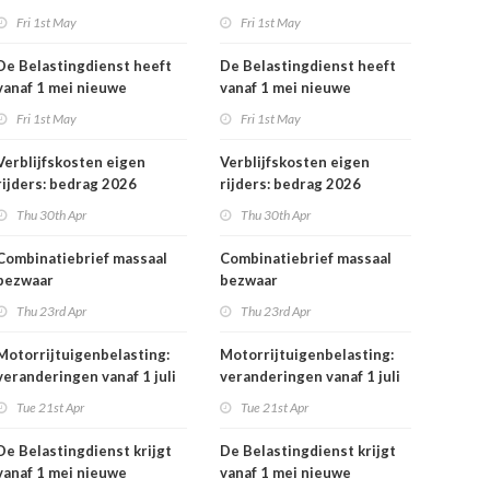
rekeningnummers
Fri 1st May
Fri 1st May
De Belastingdienst heeft
De Belastingdienst heeft
vanaf 1 mei nieuwe
vanaf 1 mei nieuwe
rekeningnummers
rekeningnummers
Fri 1st May
Fri 1st May
Verblijfskosten eigen
Verblijfskosten eigen
rijders: bedrag 2026
rijders: bedrag 2026
vastgesteld
vastgesteld
Thu 30th Apr
Thu 30th Apr
Combinatiebrief massaal
Combinatiebrief massaal
bezwaar
bezwaar
belastingrentepercentage
belastingrentepercentage
Thu 23rd Apr
Thu 23rd Apr
niet meer mogelijk
niet meer mogelijk
Motorrijtuigenbelasting:
Motorrijtuigenbelasting:
veranderingen vanaf 1 juli
veranderingen vanaf 1 juli
2026
2026
Tue 21st Apr
Tue 21st Apr
De Belastingdienst krijgt
De Belastingdienst krijgt
vanaf 1 mei nieuwe
vanaf 1 mei nieuwe