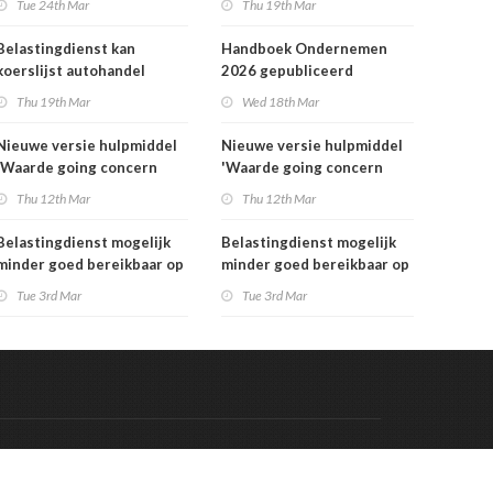
Tue 24th Mar
Thu 19th Mar
Belastingdienst kan
Handboek Ondernemen
koerslijst autohandel
2026 gepubliceerd
controleren
Thu 19th Mar
Wed 18th Mar
Nieuwe versie hulpmiddel
Nieuwe versie hulpmiddel
'Waarde going concern
'Waarde going concern
berekenen' beschikbaar
berekenen' beschikbaar
Thu 12th Mar
Thu 12th Mar
Belastingdienst mogelijk
Belastingdienst mogelijk
minder goed bereikbaar op
minder goed bereikbaar op
dinsdag 3 maart
dinsdag 3 maart
Tue 3rd Mar
Tue 3rd Mar
Code & Hosted by:
 Meern Multimedia
VDVO
Contact