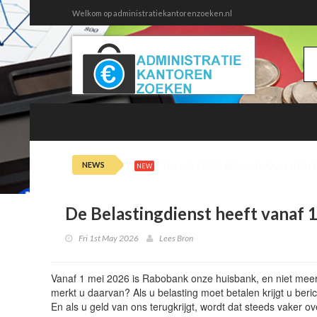
Welkom op administratiekantorenzoeken.nl
NEWS
Thu 6th 14:30
Nieuw in Overzicht 
NEW
De Belastingdienst heeft vanaf
Fri 1st May 2026
Lees Bron
Vanaf 1 mei 2026 is Rabobank onze huisbank, en niet me
merkt u daarvan? Als u belasting moet betalen krijgt u b
En als u geld van ons terugkrijgt, wordt dat steeds vaker