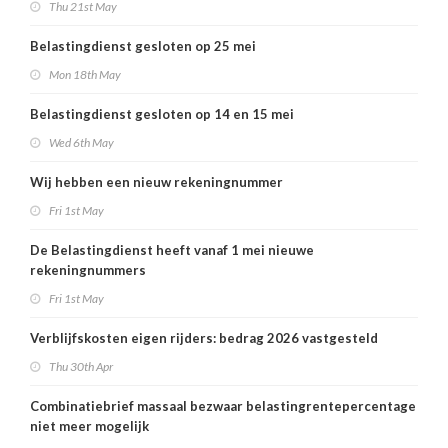
Thu 21st May
Belastingdienst gesloten op 25 mei
Mon 18th May
Belastingdienst gesloten op 14 en 15 mei
Wed 6th May
Wij hebben een nieuw rekeningnummer
Fri 1st May
De Belastingdienst heeft vanaf 1 mei nieuwe
rekeningnummers
Fri 1st May
Verblijfskosten eigen rijders: bedrag 2026 vastgesteld
Thu 30th Apr
Combinatiebrief massaal bezwaar belastingrentepercentage
niet meer mogelijk