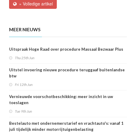
» Volledige artikel
MEER NIEUWS
Uitspraak Hoge Raad over procedure Massaal Bezwaar Plus
Thu 25th Jun
Uitstel invoering nieuwe procedure teruggaaf buitenlandse
btw
Fri 12th Jun
Vernieuwde voorschotbeschikking: meer inzicht in uw
toeslagen
Tue 9th Jun
Bestelauto met ondernemerstarief en vrachtauto's: vanaf 1
juli tijdelijk minder motorrijtuigenbelasting