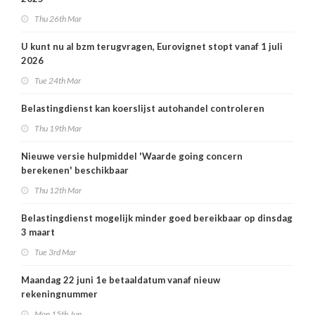
Thu 26th Mar
U kunt nu al bzm terugvragen, Eurovignet stopt vanaf 1 juli
2026
Tue 24th Mar
Belastingdienst kan koerslijst autohandel controleren
Thu 19th Mar
Nieuwe versie hulpmiddel 'Waarde going concern
berekenen' beschikbaar
Thu 12th Mar
Belastingdienst mogelijk minder goed bereikbaar op dinsdag
3 maart
Tue 3rd Mar
Maandag 22 juni 1e betaaldatum vanaf nieuw
rekeningnummer
Mon 15th Jun