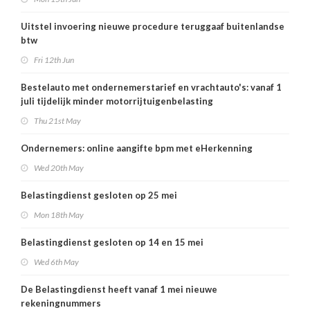
Uitstel invoering nieuwe procedure teruggaaf buitenlandse
btw
Fri 12th Jun
Bestelauto met ondernemerstarief en vrachtauto's: vanaf 1
juli tijdelijk minder motorrijtuigenbelasting
Thu 21st May
Ondernemers: online aangifte bpm met eHerkenning
Wed 20th May
Belastingdienst gesloten op 25 mei
Mon 18th May
Belastingdienst gesloten op 14 en 15 mei
Wed 6th May
De Belastingdienst heeft vanaf 1 mei nieuwe
rekeningnummers