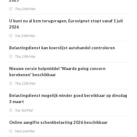
2025'
Thu 26th Mar
U kunt nu al bzm terugvragen, Eurovignet stopt vanaf 1 juli
2026
Tue 24th Mar
Belastingdienst kan koerslijst autohandel controleren
Thu 19th Mar
Nieuwe versie hulpmiddel 'Waarde going concern
berekenen' beschikbaar
Thu 12th Mar
Belastingdienst mogelijk minder goed bereikbaar op dinsdag
3 maart
Tue 3rd Mar
Online aangifte schenkbelasting 2026 beschikbaar
Mon 2nd Mar