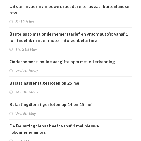
Uitstel invoering nieuwe procedure teruggaaf buitenlandse
btw
Fri 12th Jun
Bestelauto met ondernemerstarief en vrachtauto's: vanaf 1
juli tijdelijk minder motorrijtuigenbelasting
Thu 21st May
Ondernemers: online aangifte bpm met eHerkenning
Wed 20th May
Belastingdienst gesloten op 25 mei
Mon 18th May
Belastingdienst gesloten op 14 en 15 mei
Wed 6th May
De Belastingdienst heeft vanaf 1 mei nieuwe
rekeningnummers