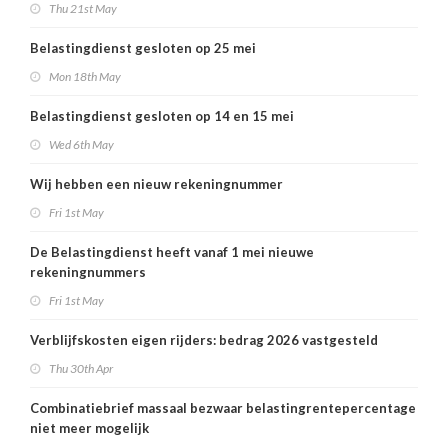
Thu 21st May
Belastingdienst gesloten op 25 mei
Mon 18th May
Belastingdienst gesloten op 14 en 15 mei
Wed 6th May
Wij hebben een nieuw rekeningnummer
Fri 1st May
De Belastingdienst heeft vanaf 1 mei nieuwe
rekeningnummers
Fri 1st May
Verblijfskosten eigen rijders: bedrag 2026 vastgesteld
Thu 30th Apr
Combinatiebrief massaal bezwaar belastingrentepercentage
niet meer mogelijk