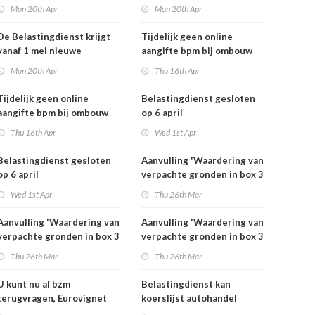
rekeningnummers
rekeningnummers
Mon 20th Apr
Mon 20th Apr
De Belastingdienst krijgt
Tijdelijk geen online
vanaf 1 mei nieuwe
aangifte bpm bij ombouw
rekeningnummers
bestelauto
Mon 20th Apr
Thu 16th Apr
Tijdelijk geen online
Belastingdienst gesloten
aangifte bpm bij ombouw
op 6 april
bestelauto
Thu 16th Apr
Wed 1st Apr
Belastingdienst gesloten
Aanvulling 'Waardering van
op 6 april
verpachte gronden in box 3
2025'
Wed 1st Apr
Thu 26th Mar
Aanvulling 'Waardering van
Aanvulling 'Waardering van
verpachte gronden in box 3
verpachte gronden in box 3
2025'
2025'
Thu 26th Mar
Thu 26th Mar
U kunt nu al bzm
Belastingdienst kan
terugvragen, Eurovignet
koerslijst autohandel
stopt vanaf 1 juli 2026
controleren