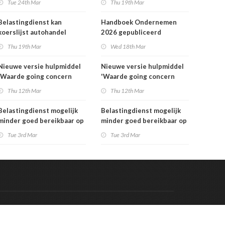
Tue 24th Mar
Thu 19th Mar
Belastingdienst kan
Handboek Ondernemen
koerslijst autohandel
2026 gepubliceerd
controleren
Thu 19th Mar
Wed 18th Mar
Nieuwe versie hulpmiddel
Nieuwe versie hulpmiddel
'Waarde going concern
'Waarde going concern
berekenen' beschikbaar
berekenen' beschikbaar
Thu 12th Mar
Thu 12th Mar
Belastingdienst mogelijk
Belastingdienst mogelijk
minder goed bereikbaar op
minder goed bereikbaar op
dinsdag 3 maart
dinsdag 3 maart
Tue 3rd Mar
Tue 3rd Mar
Code & Hosted by:
 Meern Multimedia
VDVO
Contact