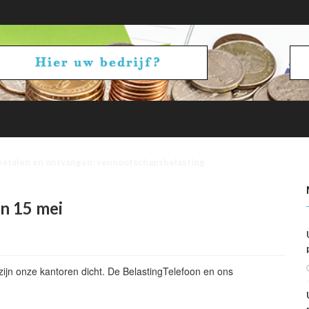
betalen en ontvangen: vennootschapsbelasting
en 15 mei
ijn onze kantoren dicht. De BelastingTelefoon en ons