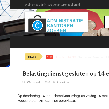
Welkom op administratiekantorenzoeken.nl
NEWS
Thu 6th 14:30
Nieuw in Overzicht 
NEW
Belastingdienst gesloten op 14 
Wed 6th May 2026
Lees Bron
Op donderdag 14 mei (Hemelvaartsdag) en vrijdag 15 mei z
webcareteam zijn dan niet bereikbaar.