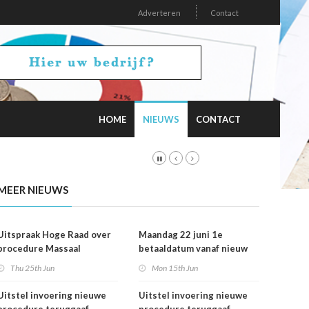
Adverteren
Contact
HOME
NIEUWS
CONTACT
MEER NIEUWS
Uitspraak Hoge Raad over
Maandag 22 juni 1e
procedure Massaal
betaaldatum vanaf nieuw
Bezwaar Plus
rekeningnummer
Thu 25th Jun
Mon 15th Jun
Uitstel invoering nieuwe
Uitstel invoering nieuwe