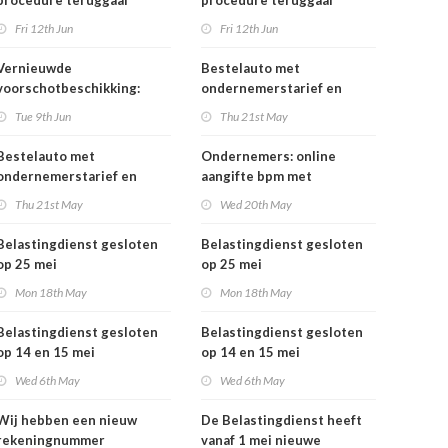
procedure teruggaaf
procedure teruggaaf
buitenlandse btw
buitenlandse btw
Fri 12th Jun
Fri 12th Jun
Vernieuwde
Bestelauto met
voorschotbeschikking:
ondernemerstarief en
meer inzicht in uw
vrachtauto's: vanaf 1 juli
Tue 9th Jun
Thu 21st May
toeslagen
tijdelijk minder
motorrijtuigenbelasting
Bestelauto met
Ondernemers: online
ondernemerstarief en
aangifte bpm met
vrachtauto's: vanaf 1 juli
eHerkenning
Thu 21st May
Wed 20th May
tijdelijk minder
motorrijtuigenbelasting
Belastingdienst gesloten
Belastingdienst gesloten
op 25 mei
op 25 mei
Mon 18th May
Mon 18th May
Belastingdienst gesloten
Belastingdienst gesloten
op 14 en 15 mei
op 14 en 15 mei
Wed 6th May
Wed 6th May
Wij hebben een nieuw
De Belastingdienst heeft
rekeningnummer
vanaf 1 mei nieuwe