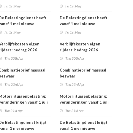
rekeningnummers
Fri 1st May
Fri 1st May
De Belastingdienst heeft
De Belastingdienst heeft
vanaf 1 mei nieuwe
vanaf 1 mei nieuwe
rekeningnummers
rekeningnummers
Fri 1st May
Fri 1st May
Verblijfskosten eigen
Verblijfskosten eigen
rijders: bedrag 2026
rijders: bedrag 2026
vastgesteld
vastgesteld
Thu 30th Apr
Thu 30th Apr
Combinatiebrief massaal
Combinatiebrief massaal
bezwaar
bezwaar
belastingrentepercentage
belastingrentepercentage
Thu 23rd Apr
Thu 23rd Apr
niet meer mogelijk
niet meer mogelijk
Motorrijtuigenbelasting:
Motorrijtuigenbelasting:
veranderingen vanaf 1 juli
veranderingen vanaf 1 juli
2026
2026
Tue 21st Apr
Tue 21st Apr
De Belastingdienst krijgt
De Belastingdienst krijgt
vanaf 1 mei nieuwe
vanaf 1 mei nieuwe