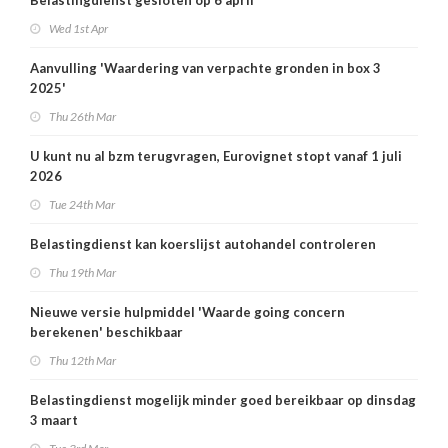
Belastingdienst gesloten op 6 april
Wed 1st Apr
Aanvulling 'Waardering van verpachte gronden in box 3
2025'
Thu 26th Mar
U kunt nu al bzm terugvragen, Eurovignet stopt vanaf 1 juli
2026
Tue 24th Mar
Belastingdienst kan koerslijst autohandel controleren
Thu 19th Mar
Nieuwe versie hulpmiddel 'Waarde going concern
berekenen' beschikbaar
Thu 12th Mar
Belastingdienst mogelijk minder goed bereikbaar op dinsdag
3 maart