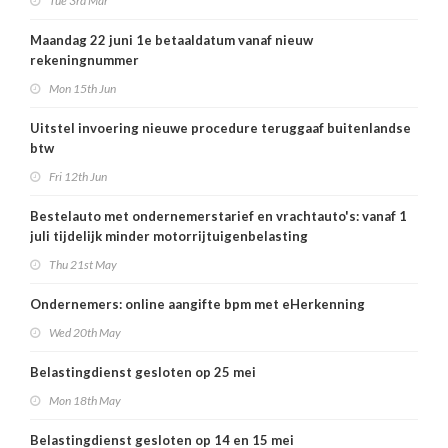
Tue 3rd Mar
Maandag 22 juni 1e betaaldatum vanaf nieuw
rekeningnummer
Mon 15th Jun
Uitstel invoering nieuwe procedure teruggaaf buitenlandse
btw
Fri 12th Jun
Bestelauto met ondernemerstarief en vrachtauto's: vanaf 1
juli tijdelijk minder motorrijtuigenbelasting
Thu 21st May
Ondernemers: online aangifte bpm met eHerkenning
Wed 20th May
Belastingdienst gesloten op 25 mei
Mon 18th May
Belastingdienst gesloten op 14 en 15 mei