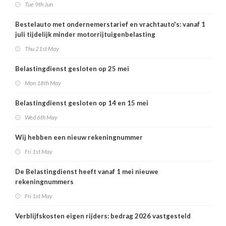
Tue 9th Jun
Bestelauto met ondernemerstarief en vrachtauto's: vanaf 1
juli tijdelijk minder motorrijtuigenbelasting
Thu 21st May
Belastingdienst gesloten op 25 mei
Mon 18th May
Belastingdienst gesloten op 14 en 15 mei
Wed 6th May
Wij hebben een nieuw rekeningnummer
Fri 1st May
De Belastingdienst heeft vanaf 1 mei nieuwe
rekeningnummers
Fri 1st May
Verblijfskosten eigen rijders: bedrag 2026 vastgesteld