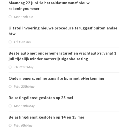
Maandag 22 juni 1e betaaldatum vanaf nieuw
rekeningnummer
Mon 15th Jun
Uitstel invoering nieuwe procedure teruggaaf buitenlandse
btw
Fri 12th Jun
Bestelauto met ondernemerstarief en vrachtauto's: vanaf 1
juli tijdelijk minder motorrijtuigenbelasting
Thu 21st May
Ondernemers: online aangifte bpm met eHerkenning
Wed 20th May
Belastingdienst gesloten op 25 mei
Mon 18th May
Belastingdienst gesloten op 14 en 15 mei
Wed 6th May