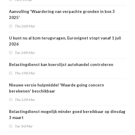
Aanvulling 'Waardering van verpachte gronden in box 3
2025'
Thu 26th Mar
U kunt nu al bzm terugvragen, Eurovignet stopt vanaf 1 juli
2026
Tue 24th Mar
Belastingdienst kan koerslijst autohandel controleren
Thu 19th Mar
Nieuwe versie hulpmiddel 'Waarde going concern
berekenen' beschikbaar
Thu 12th Mar
Belastingdienst mogelijk minder goed bereikbaar op dinsdag
3 maart
Tue 3rd Mar