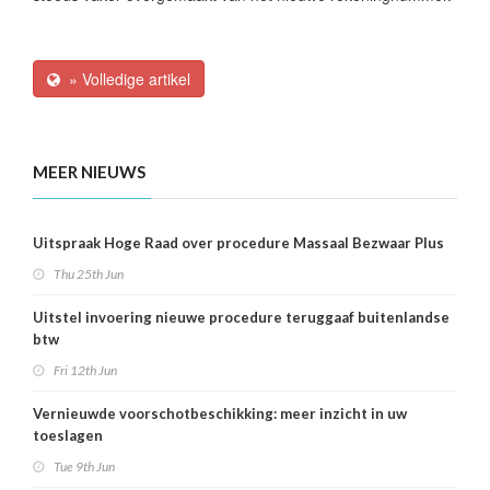
» Volledige artikel
MEER NIEUWS
Uitspraak Hoge Raad over procedure Massaal Bezwaar Plus
Thu 25th Jun
Uitstel invoering nieuwe procedure teruggaaf buitenlandse
btw
Fri 12th Jun
Vernieuwde voorschotbeschikking: meer inzicht in uw
toeslagen
Tue 9th Jun