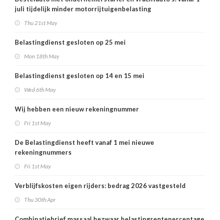
juli tijdelijk minder motorrijtuigenbelasting
Thu 21st May
Belastingdienst gesloten op 25 mei
Mon 18th May
Belastingdienst gesloten op 14 en 15 mei
Wed 6th May
Wij hebben een nieuw rekeningnummer
Fri 1st May
De Belastingdienst heeft vanaf 1 mei nieuwe
rekeningnummers
Fri 1st May
Verblijfskosten eigen rijders: bedrag 2026 vastgesteld
Thu 30th Apr
Combinatiebrief massaal bezwaar belastingrentepercentage