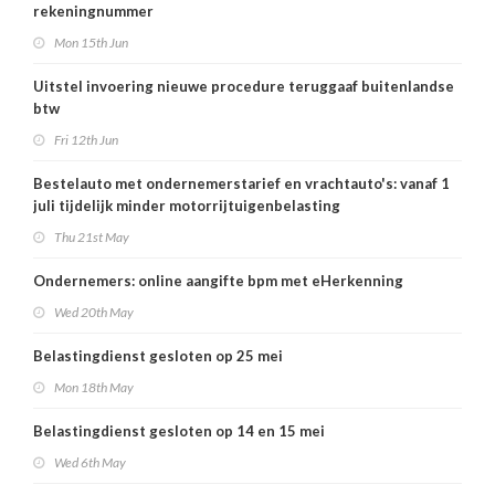
rekeningnummer
Mon 15th Jun
Uitstel invoering nieuwe procedure teruggaaf buitenlandse
btw
Fri 12th Jun
Bestelauto met ondernemerstarief en vrachtauto's: vanaf 1
juli tijdelijk minder motorrijtuigenbelasting
Thu 21st May
Ondernemers: online aangifte bpm met eHerkenning
Wed 20th May
Belastingdienst gesloten op 25 mei
Mon 18th May
Belastingdienst gesloten op 14 en 15 mei
Wed 6th May