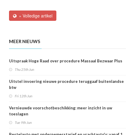
» Volledige artikel
MEER NIEUWS
Uitspraak Hoge Raad over procedure Massaal Bezwaar Plus
Thu 25th Jun
Uitstel invoering nieuwe procedure teruggaaf buitenlandse
btw
Fri 12th Jun
Vernieuwde voorschotbeschikking: meer inzicht in uw
toeslagen
Tue 9th Jun
Bestelauto met ondernemerstarief en vrachtauto's: vanaf 1