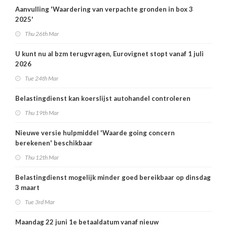
Aanvulling 'Waardering van verpachte gronden in box 3
2025'
Thu 26th Mar
U kunt nu al bzm terugvragen, Eurovignet stopt vanaf 1 juli
2026
Tue 24th Mar
Belastingdienst kan koerslijst autohandel controleren
Thu 19th Mar
Nieuwe versie hulpmiddel 'Waarde going concern
berekenen' beschikbaar
Thu 12th Mar
Belastingdienst mogelijk minder goed bereikbaar op dinsdag
3 maart
Tue 3rd Mar
Maandag 22 juni 1e betaaldatum vanaf nieuw