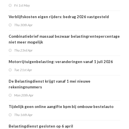
Fri 1st May
Verblijfskosten eigen rijders: bedrag 2026 vastgesteld
Thu 30th Apr
Combinatiebrief massaal bezwaar belastingrentepercentage
niet meer mogelijk
Thu 23rd Apr
Motorrijtuigenbelasting: veranderingen vanaf 1 juli 2026
Tue 21st Apr
De Belastingdienst krijgt vanaf 1 mei nieuwe
rekeningnummers
Mon 20th Apr
Tijdelijk geen online aangifte bpm bij ombouw bestelauto
Thu 16th Apr
Belastingdienst gesloten op 6 april