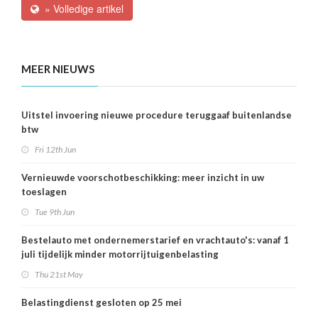
» Volledige artikel
MEER NIEUWS
Uitstel invoering nieuwe procedure teruggaaf buitenlandse
btw
Fri 12th Jun
Vernieuwde voorschotbeschikking: meer inzicht in uw
toeslagen
Tue 9th Jun
Bestelauto met ondernemerstarief en vrachtauto's: vanaf 1
juli tijdelijk minder motorrijtuigenbelasting
Thu 21st May
Belastingdienst gesloten op 25 mei