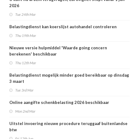
2026
Tue 24th Mar
Belastingdienst kan koerslijst autohandel controleren
Thu 19th Mar
Nieuwe versie hulpmiddel 'Waarde going concern
berekenen' beschikbaar
Thu 12th Mar
Belastingdienst mogelijk minder goed bereikbaar op dinsdag
3 maart
Tue 3rd Mar
Online aangifte schenkbelasting 2026 beschikbaar
Mon 2nd Mar
Uitstel invoering nieuwe procedure teruggaaf buitenlandse
btw
Fri 12th Jun