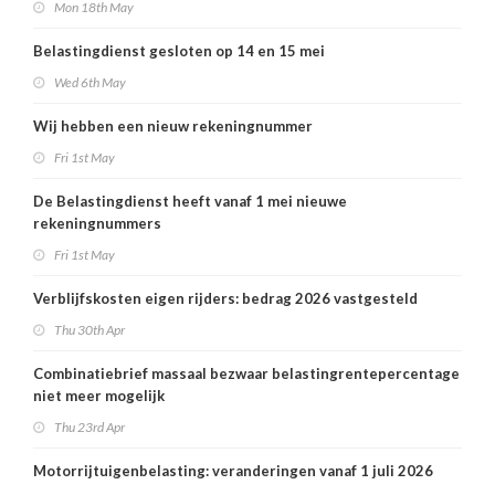
Mon 18th May
Belastingdienst gesloten op 14 en 15 mei
Wed 6th May
Wij hebben een nieuw rekeningnummer
Fri 1st May
De Belastingdienst heeft vanaf 1 mei nieuwe
rekeningnummers
Fri 1st May
Verblijfskosten eigen rijders: bedrag 2026 vastgesteld
Thu 30th Apr
Combinatiebrief massaal bezwaar belastingrentepercentage
niet meer mogelijk
Thu 23rd Apr
Motorrijtuigenbelasting: veranderingen vanaf 1 juli 2026