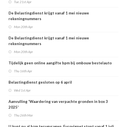
Tue 21st Apr
De Belastingdienst krijgt vanaf 1 mei nieuwe
rekeningnummers
Mon 20th Apr
De Belastingdienst krijgt vanaf 1 mei nieuwe
rekeningnummers
Mon 20th Apr
Tijdelijk geen online aangifte bpm bij ombouw bestelauto
Thu 16th Apr
Belastingdienst gesloten op 6 april
Wed 1st Apr
Aanvulling 'Waardering van verpachte gronden in box 3
2025'
Thu 26th Mar
U kunt nu al bzm terugvragen, Eurovignet stopt vanaf 1 juli