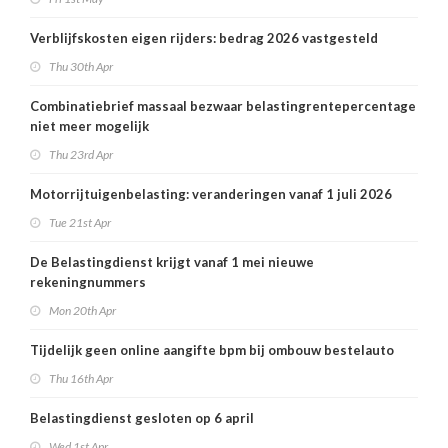
Verblijfskosten eigen rijders: bedrag 2026 vastgesteld
Thu 30th Apr
Combinatiebrief massaal bezwaar belastingrentepercentage
niet meer mogelijk
Thu 23rd Apr
Motorrijtuigenbelasting: veranderingen vanaf 1 juli 2026
Tue 21st Apr
De Belastingdienst krijgt vanaf 1 mei nieuwe
rekeningnummers
Mon 20th Apr
Tijdelijk geen online aangifte bpm bij ombouw bestelauto
Thu 16th Apr
Belastingdienst gesloten op 6 april
Wed 1st Apr