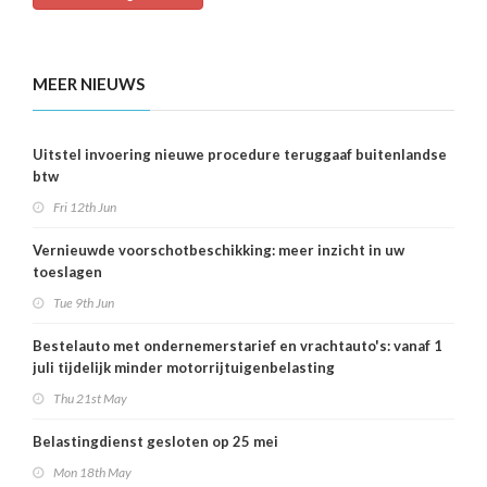
MEER NIEUWS
Uitstel invoering nieuwe procedure teruggaaf buitenlandse
btw
Fri 12th Jun
Vernieuwde voorschotbeschikking: meer inzicht in uw
toeslagen
Tue 9th Jun
Bestelauto met ondernemerstarief en vrachtauto's: vanaf 1
juli tijdelijk minder motorrijtuigenbelasting
Thu 21st May
Belastingdienst gesloten op 25 mei
Mon 18th May