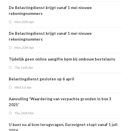
De Belastingdienst krijgt vanaf 1 mei nieuwe
rekeningnummers
Mon 20th Apr
De Belastingdienst krijgt vanaf 1 mei nieuwe
rekeningnummers
Mon 20th Apr
Tijdelijk geen online aangifte bpm bij ombouw bestelauto
Thu 16th Apr
Belastingdienst gesloten op 6 april
Wed 1st Apr
Aanvulling 'Waardering van verpachte gronden in box 3
2025'
Thu 26th Mar
U kunt nu al bzm terugvragen, Eurovignet stopt vanaf 1 juli
2026