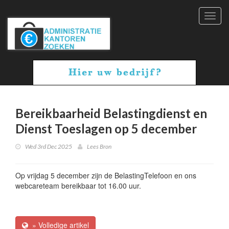
Toggl
navig
Bereikbaarheid Belastingdienst en
Dienst Toeslagen op 5 december
Wed 3rd Dec 2025
Lees Bron
Op vrijdag 5 december zijn de BelastingTelefoon en ons
webcareteam bereikbaar tot 16.00 uur.
» Volledige artikel