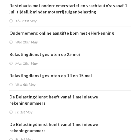
Bestelauto met ondernemerstarief en vrachtauto's: vanaf 1
juli tijdelijk minder motorrijtuigenbelasting
Thu 21st May
Ondernemers: online aangifte bpm met eHerkenning
Wed 20th May
Belastingdienst gesloten op 25 mei
Mon 18th May
Belastingdienst gesloten op 14 en 15 mei
Wed 6th May
De Belastingdienst heeft vanaf 1 mei nieuwe
rekeningnummers
Fri 1st May
De Belastingdienst heeft vanaf 1 mei nieuwe
rekeningnummers
Fri 1st May