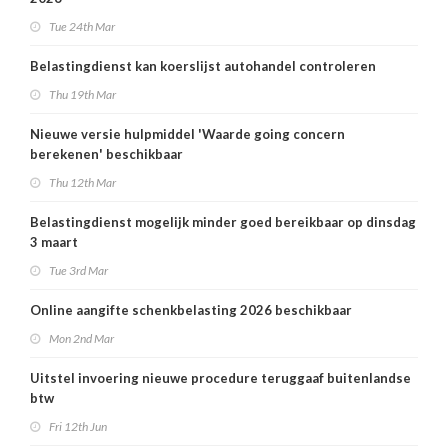
Tue 24th Mar
Belastingdienst kan koerslijst autohandel controleren
Thu 19th Mar
Nieuwe versie hulpmiddel 'Waarde going concern
berekenen' beschikbaar
Thu 12th Mar
Belastingdienst mogelijk minder goed bereikbaar op dinsdag
3 maart
Tue 3rd Mar
Online aangifte schenkbelasting 2026 beschikbaar
Mon 2nd Mar
Uitstel invoering nieuwe procedure teruggaaf buitenlandse
btw
Fri 12th Jun