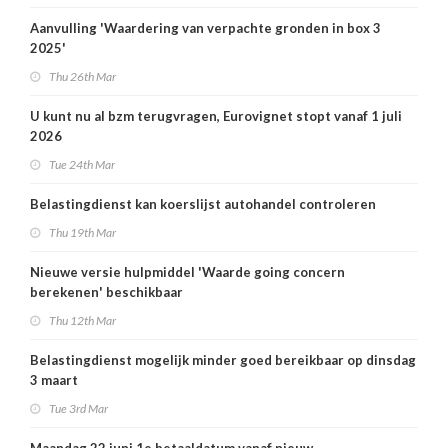
Aanvulling 'Waardering van verpachte gronden in box 3
2025'
Thu 26th Mar
U kunt nu al bzm terugvragen, Eurovignet stopt vanaf 1 juli
2026
Tue 24th Mar
Belastingdienst kan koerslijst autohandel controleren
Thu 19th Mar
Nieuwe versie hulpmiddel 'Waarde going concern
berekenen' beschikbaar
Thu 12th Mar
Belastingdienst mogelijk minder goed bereikbaar op dinsdag
3 maart
Tue 3rd Mar