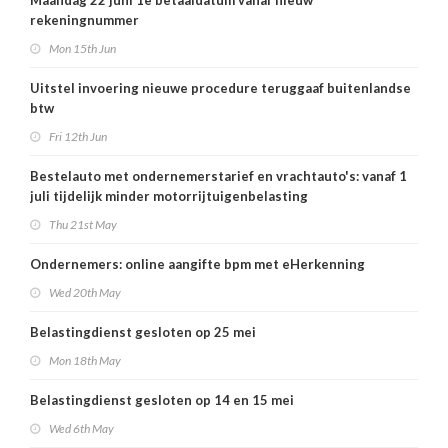
Maandag 22 juni 1e betaaldatum vanaf nieuw
rekeningnummer
Mon 15th Jun
Uitstel invoering nieuwe procedure teruggaaf buitenlandse
btw
Fri 12th Jun
Bestelauto met ondernemerstarief en vrachtauto's: vanaf 1
juli tijdelijk minder motorrijtuigenbelasting
Thu 21st May
Ondernemers: online aangifte bpm met eHerkenning
Wed 20th May
Belastingdienst gesloten op 25 mei
Mon 18th May
Belastingdienst gesloten op 14 en 15 mei
Wed 6th May